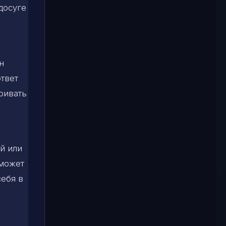
досуге
н
ответ
ривать
й или
 может
себя в