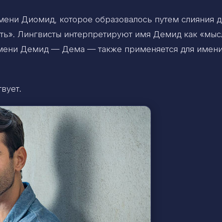
мени Диомид, которое образовалось путем слияния д
ать». Лингвисты интерпретируют имя Демид как «мыс
имени Демид — Дема — также применяется для имен
вует.