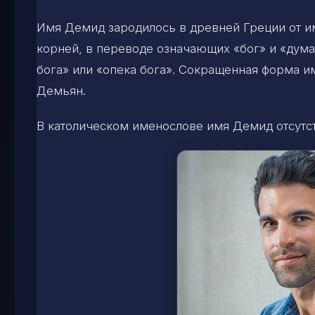
Имя Демид зародилось в древней Греции от и
корней, в переводе означающих «бог» и «дум
бога» или «опека бога». Сокращенная форма 
Демьян.
В католическом именослове имя Демид отсутст