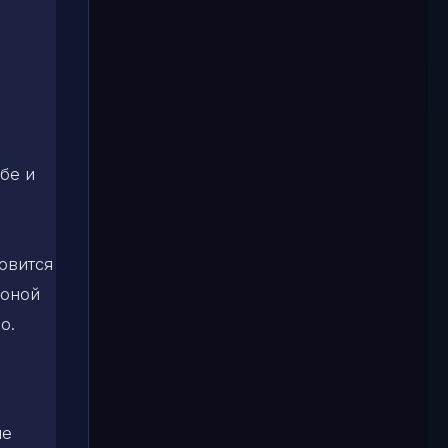
бе и
овится
роной
о.
не