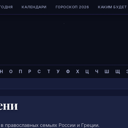
ГОДНЯ
КАЛЕНДАРИ
ГОРОСКОП 2026
КАКИМ БУДЕТ 
Н
О
П
Р
С
Т
У
Ф
Х
Ц
Ч
Ш
Щ
ени
 православных семьях России и Греции.