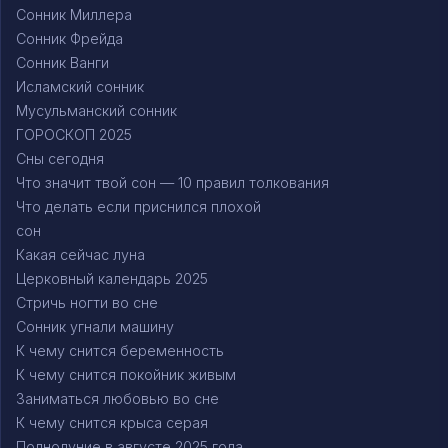
Сонник Миллера
Сонник Фрейда
Сонник Ванги
Исламский сонник
Мусульманский сонник
ГОРОСКОП 2025
Сны сегодня
Что значит твой сон — 10 правил толкования
Что делать если приснился плохой
сон
Какая сейчас луна
Церковный календарь 2025
Стричь ногти во сне
Сонник угнали машину
К чему снится беременность
К чему снится покойник живым
Заниматься любовью во сне
К чему снится крыса серая
Полнолуние в августе 2025 года