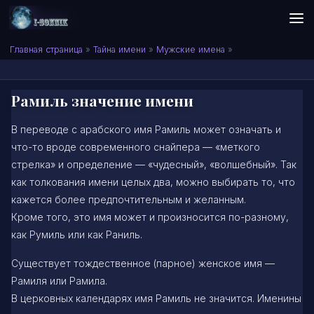
Skip to content
Сонник I-SONNIK.COM
Главная страница
»
Тайна имени
»
Мужские имена
»
Рамиль значение имени
В переводе с арабского имя Рамиль может означать и
что-то вроде современного снайпера — «меткого
стрелка» и определение — «чудесный», «волшебный». Так
как толкования имени целых два, можно выбирать то, что
кажется более предпочтительным и желанным.
Кроме того, это имя может и произносится по-разному,
как Румиль или как Раниль.
Существует тождественное (парное) женское имя —
Рамиля или Рамила.
В церковных календарях имя Рамиль не значится. Именины