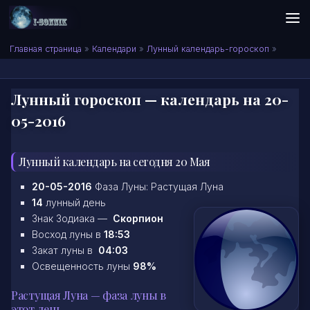
Skip to content
Сонник I-SONNIK.COM
Главная страница
»
Календари
»
Лунный календарь-гороскоп
»
Лунный гороскоп — календарь на 20-
05-2016
Лунный календарь на сегодня 20 Мая
20-05-2016
Фаза Луны: Растущая Луна
14
лунный день
Знак Зодиака —
Скорпион
Восход луны в
18:53
Закат луны в
04:03
Освещенность луны
98%
Растущая Луна — фаза луны в
этот день