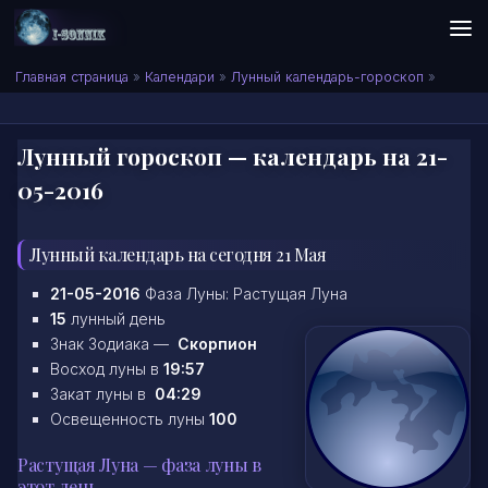
Skip to content
Сонник I-SONNIK.COM
Главная страница
»
Календари
»
Лунный календарь-гороскоп
»
Лунный гороскоп — календарь на 21-
05-2016
Лунный календарь на сегодня 21 Мая
21-05-2016
Фаза Луны: Растущая Луна
15
лунный день
Знак Зодиака —
Скорпион
Восход луны в
19:57
Закат луны в
04:29
Освещенность луны
100
Растущая Луна — фаза луны в
этот день