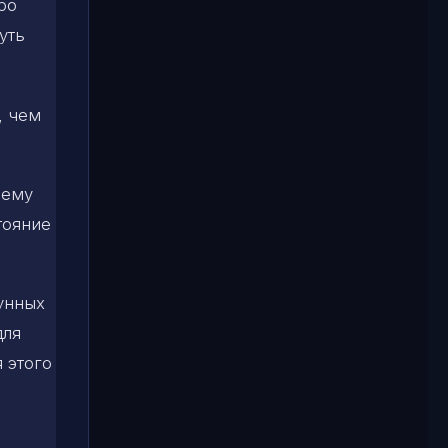
ро
уть
, чем
 ему
тояние
лунных
для
я этого