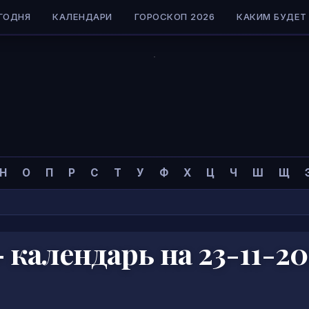
ГОДНЯ
КАЛЕНДАРИ
ГОРОСКОП 2026
КАКИМ БУДЕТ 
коп
»
Н
О
П
Р
С
Т
У
Ф
Х
Ц
Ч
Ш
Щ
календарь на 23-11-20