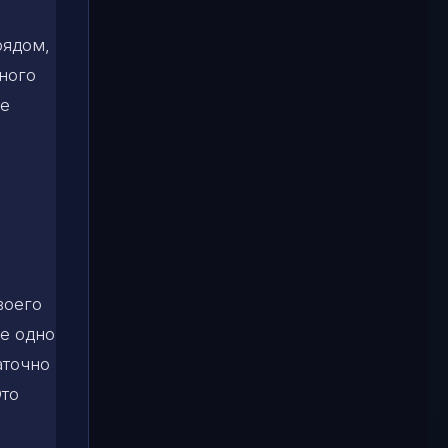
рядом,
ного
ое
воего
е одно
аточно
Это