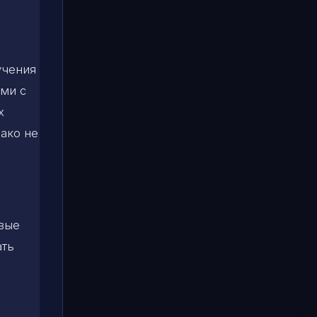
учения
ыми с
х
нако не
рвые
ать