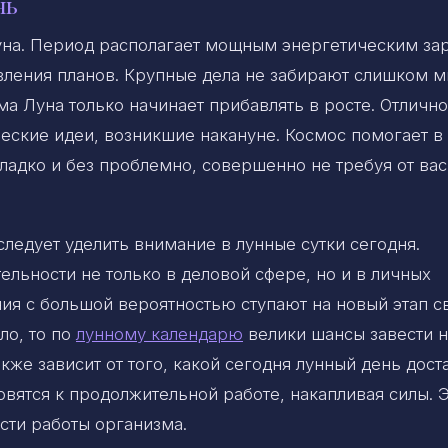
нь
уна. Период располагает мощным энергетическим за
ления планов. Крупные дела не забирают слишком м
ама Луна только начинает прибавлять в росте. Отличн
ческие идеи, возникшие накануне. Космос помогает в
ладко и без проблемно, совершенно не требуя от вас
ледует уделить внимание в лунные сутки сегодня.
ельности не только в деловой сфере, но и в личных
я с большой вероятностью ступают на новый этап с
ло, то по
лунному календарю
велики шансы завести н
кже зависит от того, какой сегодня лунный день дост
вятся к продолжительной работе, накапливая силы. 
сти работы организма.