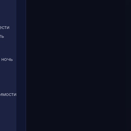
ести
ть
 ночь
симости