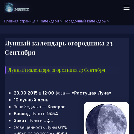
Skip to content
Сонник I-SONNIK.COM
Главная страница
»
Календари
»
Посадочный календарь
»
Лунный календарь огородника 23
Сентября
Лунный календарь огородника 23 Сентября
23.09.2015
в
12:00
фаза
—
«Растущая Луна»
10 лунный день
Знак Зодиака —
Козерог
Восход
Луны в
15:54
Закат
Луны в
…¦…
Освещенность Луны
61%