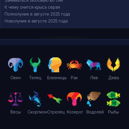
Заниматься любовью во сне
К чему снится крыса серая
Полнолуние в августе 2025 года
Новолуние в августе 2025 года
Овен
Телец
Близнецы
Рак
Лев
Дева
Весы
Скорпион
Стрелец
Козерог
Водолей
Рыбы