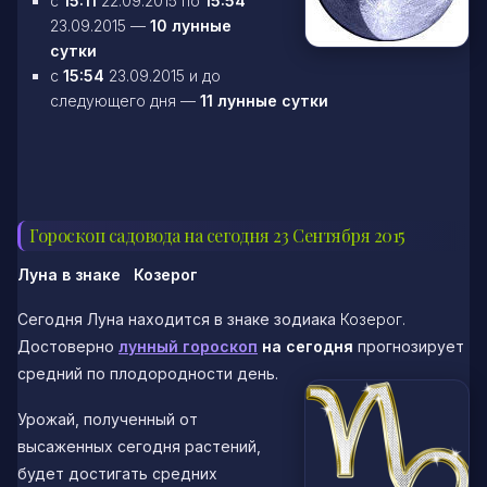
c
15:11
22.09.2015 по
15:54
23.09.2015 —
10 лунные
сутки
c
15:54
23.09.2015 и до
следующего дня —
11 лунные сутки
Гороскоп садовода на сегодня 23 Сентября 2015
Луна в знаке Козерог
Сегодня Луна находится в знаке зодиака
Козерог.
Достоверно
лунный гороскоп
на
сегодня
прогнозирует
средний по плодородности день.
Урожай, полученный от
высаженных сегодня растений,
будет достигать средних