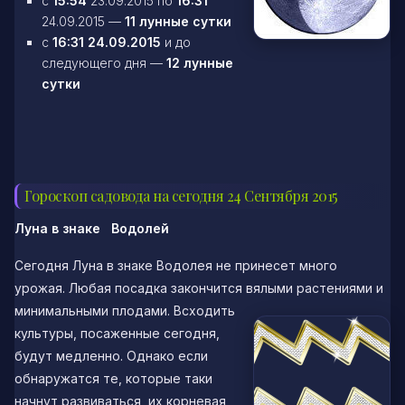
c
15:54
23.09.2015 по
16:31
24.09.2015 —
11 лунные сутки
c
16:31 24.09.2015
и до
следующего дня —
12 лунные
сутки
Гороскоп садовода на сегодня 24 Сентября 2015
Луна в знаке Водолей
Сегодня Луна в знаке Водолея не принесет много
урожая. Любая посадка закончится
вялыми растениями и
минимальными плодами. Всходить
культуры, посаженные сегодня,
будут медленно. Однако если
обнаружатся те, которые таки
начнут развиваться, их корневая