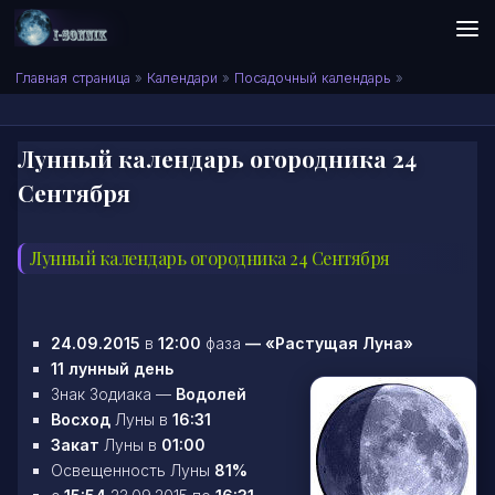
Skip to content
Сонник I-SONNIK.COM
Главная страница
»
Календари
»
Посадочный календарь
»
Лунный календарь огородника 24
Сентября
Лунный календарь огородника 24 Сентября
24.09.2015
в
12:00
фаза
—
«Растущая Луна»
11 лунный день
Знак Зодиака —
Водолей
Восход
Луны в
16:31
Закат
Луны в
01:00
Освещенность Луны
81%