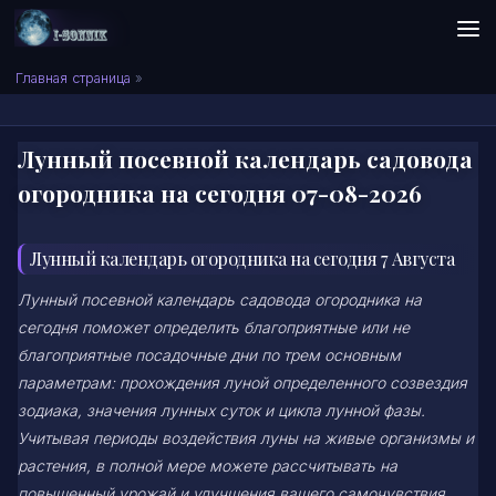
Skip to content
Сонник I-SONNIK.COM
Главная страница
»
Лунный посевной календарь садовода
огородника на сегодня 07-08-2026
Лунный календарь огородника на сегодня 7 Августа
Лунный посевной календарь садовода огородника на
сегодня поможет определить благоприятные или не
благоприятные посадочные дни по трем основным
параметрам: прохождения луной определенного созвездия
зодиака, значения лунных суток и цикла лунной фазы.
Учитывая периоды воздействия луны на живые организмы и
растения, в полной мере можете рассчитывать на
повышенный урожай и улучшения вашего самочувствия