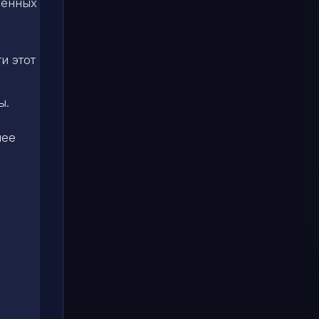
оенных
и этот
ы.
нее