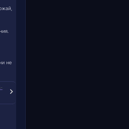
ожай,
ния.
ни не
5-