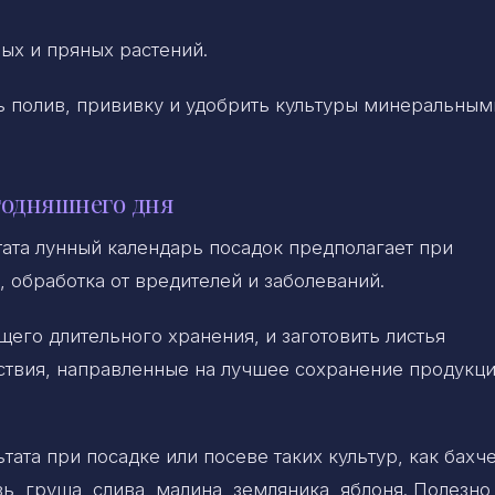
ных и пряных растений.
ь полив, прививку и удобрить культуры минеральным
годняшнего дня
ата лунный календарь посадок предполагает при
, обработка от вредителей и заболеваний.
его длительного хранения, и заготовить листья
ствия, направленные на лучшее сохранение продукци
ата при посадке или посеве таких культур, как бахч
ь, груша, слива, малина, земляника, яблоня. Полезно