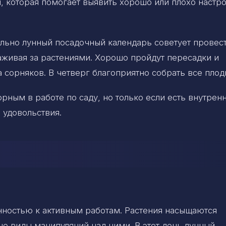
, которая помогает выявить хорошо или плохо настр
льно лунный посадочный календарь советует провест
аживая за растениями. Хорошо пройдут пересадки и
 сорняков. В четверг благоприятно собрать все плод
орным в работе по саду, но только если есть внутрен
 удовольствия.
ностью к активным работам. Растения насыщаются
е виды манипуляций над ними. В этот день лунный