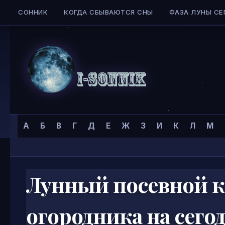
СОННИК
КОГДА СБЫВАЮТСЯ СНЫ
ФАЗА ЛУНЫ СЕ
Skip to content
Сонник
Главная страница
»
Календари
»
Посадочный календарь
»
А
Б
В
Г
Д
Е
Ж
З
И
К
Л
М
I-
SONNIK.COM
Лунный посевной к
огородника на сегод