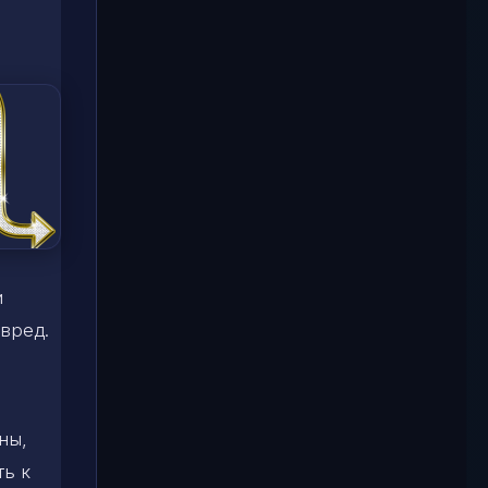
и
вред.
ны,
ть к