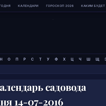
ГОДНЯ
КАЛЕНДАРИ
ГОРОСКОП 2026
КАКИМ БУДЕТ 
Н
О
П
Р
С
Т
У
Ф
Х
Ц
Ч
Ш
Щ
алендарь садовода
ня 14-07-2016