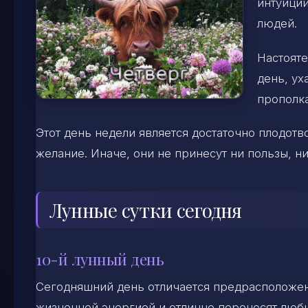
интуиции
людей.
Настояте
день, ух
прополка
Этот день недели является достаточно плодотв
желание. Иначе, они не принесут ни пользы, ни
Лунные сутки сегодня
10-й лунный день
Сегодняшний день отличается предрасположен
жизненной энергией и отлично переносят любы