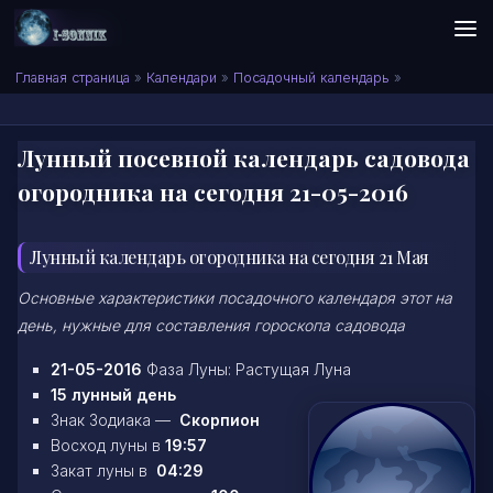
Skip to content
Сонник I-SONNIK.COM
Главная страница
»
Календари
»
Посадочный календарь
»
Лунный посевной календарь садовода
огородника на сегодня 21-05-2016
Лунный календарь огородника на сегодня 21 Мая
Основные характеристики посадочного календаря этот на
день, нужные для составления гороскопа садовода
21-05-2016
Фаза Луны: Растущая Луна
15 лунный день
Знак Зодиака —
Скорпион
Восход луны в
19:57
Закат луны в
04:29