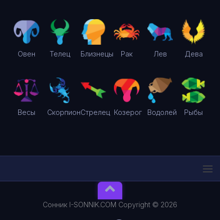
Овен
Телец
Близнецы
Рак
Лев
Дева
Весы
Скорпион
Стрелец
Козерог
Водолей
Рыбы
Сонник I-SONNIK.COM Copyright © 2026