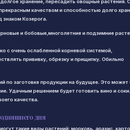
 долгое хранение, пересадить овощные растения. 
 прекрасным качеством и способностью долго хран
 знаком Козерога.
ерновые и бобовые,многолетние и подзимние расте
ко с очень ослабленной корневой системой,
ствлять прививку, обрезку и прищипку. Обильно
й по заготовке продукции на будущее. Это может
ие. Удачным решением будет готовить вино и соки.
воего качества.
годняшнего дня
огут такие виды растений: морковь, арахис, карт