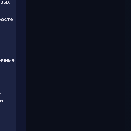
овых
росте
вичные
.
ли