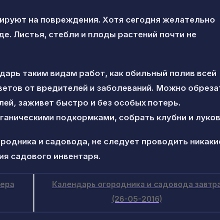
гируют на повреждения. Хотя сегодня желательно
де. Листья, стебли и плоды растений почти не
арь таким видам работ, как обильный полив всей
ветов от вредителей и заболеваний. Можно обреза
млей, заживет быстро и без особых потерь.
ганическими подкормками, собрать клубни и луко
родника и садовода, не следует проводить никаки
ия садового инвентаря.
чера
Календарь огородника и садовода завтр
(26-05-2016)