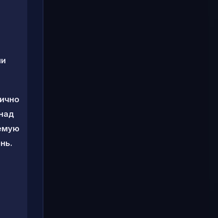
ли
лично
 над
уемую
нь.