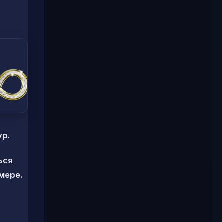
ур.
ься
мере.