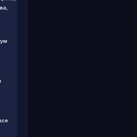
ва,
тум
м
все