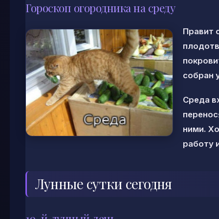
Гороскоп огородника на среду
Правит 
плодотв
покрови
собран 
Среда в
перенос
ними. Х
работу 
Лунные сутки сегодня
19-й лунный день