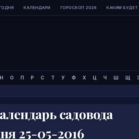
ГОДНЯ
КАЛЕНДАРИ
ГОРОСКОП 2026
КАКИМ БУДЕТ 
Н
О
П
Р
С
Т
У
Ф
Х
Ц
Ч
Ш
Щ
алендарь садовода
дня 25-05-2016