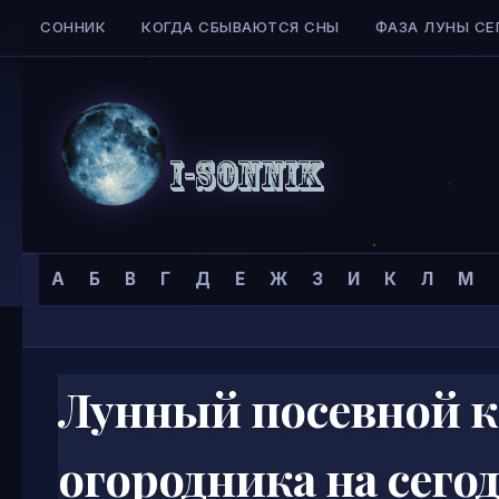
СОННИК
КОГДА СБЫВАЮТСЯ СНЫ
ФАЗА ЛУНЫ СЕ
Skip to content
Сонник
Главная страница
»
Календари
»
Посадочный календарь
»
А
Б
В
Г
Д
Е
Ж
З
И
К
Л
М
I-
SONNIK.COM
Лунный посевной к
огородника на сего