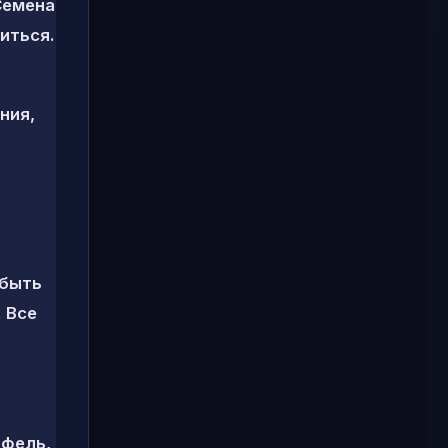
Семена
иться.
ния,
 быть
 Все
офель,